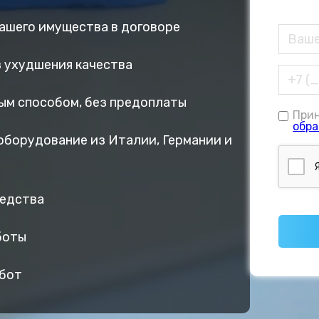
вашего имущества в договоре
ез ухудшения качества
ым способом, без предоплаты
При
обра
оборудование из Италии, Германии и
редства
боты
абот