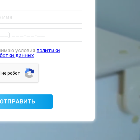
нимаю условия
политики
ботки данных
Я нe poбoт