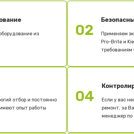
ование
Безопасны
02
оборудование из
Применяем эк
Pro-Brite и K
требованиям 
Контроли
04
огий отбор и постоянно
Если у вас н
 имеют опыт работы
ремонт, за В
менеджер по 