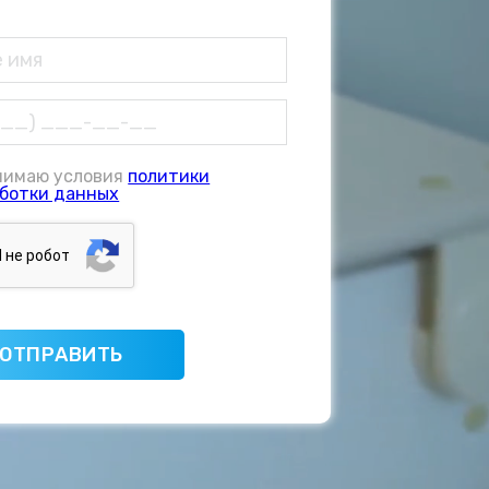
нимаю условия
политики
ботки данных
Я нe poбoт