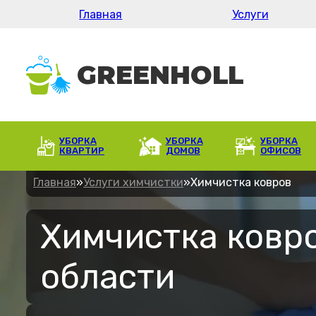
Главная
Услуги
УБОРКА
УБОРКА
УБОРКА
КВАРТИР
ДОМОВ
ОФИСОВ
Главная
»
Услуги химчистки
»
Химчистка ковров
Химчистка ковро
области