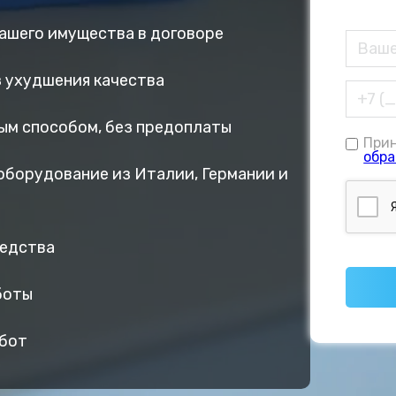
вашего имущества в договоре
ез ухудшения качества
ым способом, без предоплаты
При
обра
оборудование из Италии, Германии и
редства
боты
абот