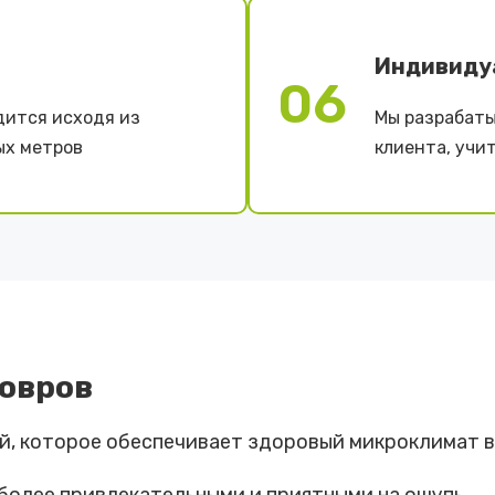
Индивиду
06
дится исходя из
Мы разрабаты
ых метров
клиента, учи
овров
рий, которое обеспечивает здоровый микроклимат 