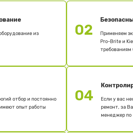
ование
Безопасны
02
оборудование из
Применяем эк
Pro-Brite и K
требованиям 
Контроли
04
огий отбор и постоянно
Если у вас н
 имеют опыт работы
ремонт, за В
менеджер по 