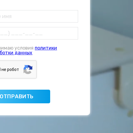
нимаю условия
политики
ботки данных
Я нe poбoт