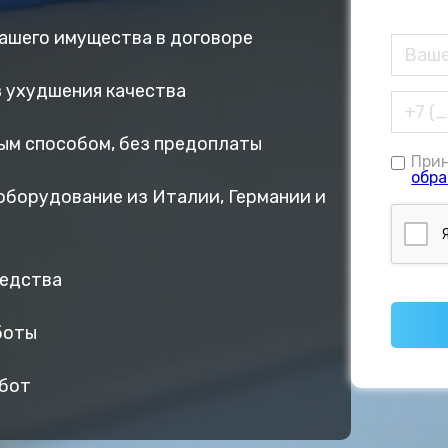
вашего имущества в договоре
ез ухудшения качества
ым способом, без предоплаты
При
обра
оборудование из Италии, Германии и
редства
боты
абот