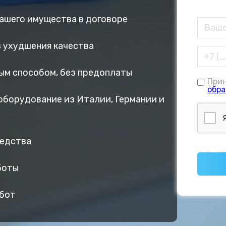
вашего имущества в договоре
ез ухудшения качества
ым способом, без предоплаты
При
обра
оборудование из Италии, Германии и
редства
боты
абот