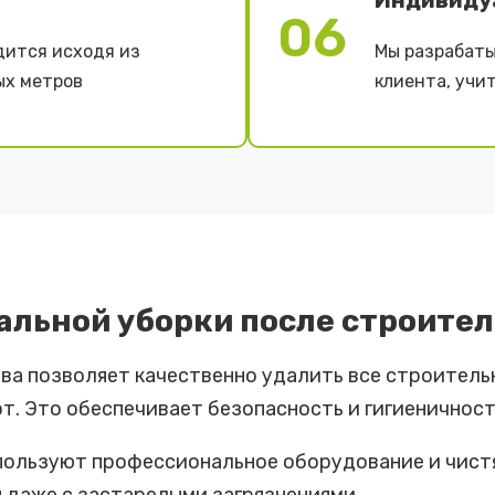
Индивиду
06
дится исходя из
Мы разрабаты
ых метров
клиента, учи
льной уборки после строител
а позволяет качественно удалить все строительны
т. Это обеспечивает безопасность и гигиеничност
ользуют профессиональное оборудование и чистя