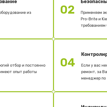
ование
Безопасны
02
оборудование из
Применяем эк
Pro-Brite и K
требованиям 
Контроли
04
огий отбор и постоянно
Если у вас н
 имеют опыт работы
ремонт, за В
менеджер по 