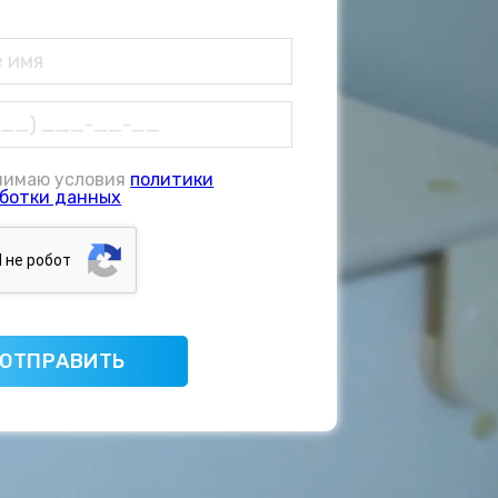
нимаю условия
политики
ботки данных
Я нe poбoт